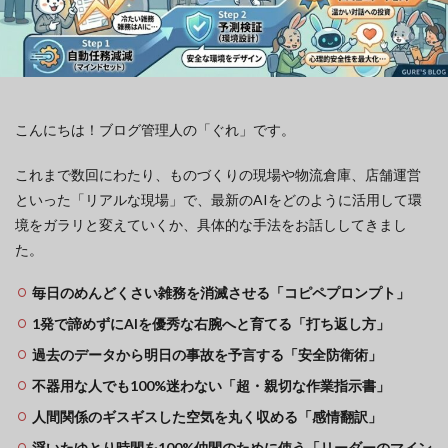
こんにちは！ブログ管理人の「ぐれ」です。
これまで数回にわたり、ものづくりの現場や物流倉庫、店舗運営
といった「リアルな現場」で、最新のAIをどのように活用して環
境をガラリと変えていくか、具体的な手法をお話ししてきまし
た。
毎日のめんどくさい雑務を消滅させる「コピペプロンプト」
1発で諦めずにAIを優秀な右腕へと育てる「打ち返し方」
過去のデータから明日の事故を予言する「安全防衛術」
不器用な人でも100%迷わない「超・親切な作業指示書」
人間関係のギスギスした空気を丸く収める「感情翻訳」
浮いたゆとり時間を100%仲間のために使う「リーダーのマイン