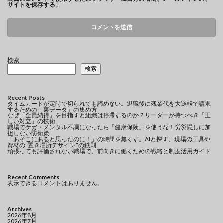
サイトを保存する。
検索
検索
Recent Posts
タイムカードが定時で切られても諦めない。退職後に残業代を大逆転で請求
するための「裏データ」の集め方
なぜ「全員納得」を目指すと組織は停滞するのか？リーダーが持つべき「正
しい対立」の技術
職場でケガ・メンタル不調になったら「健康保険」を使うな！労災隠しに加
担しない防衛策
「あそこにあると思ったのに！」の時間を無くす。AIと探す、現場の工具や
資材の“置き場所デザイン”の鉄則
頑張っても評価されない職場で、前向きに働くための戦略と制度活用ガイド
Recent Comments
表示できるコメントはありません。
Archives
2026年8月
2026年7月