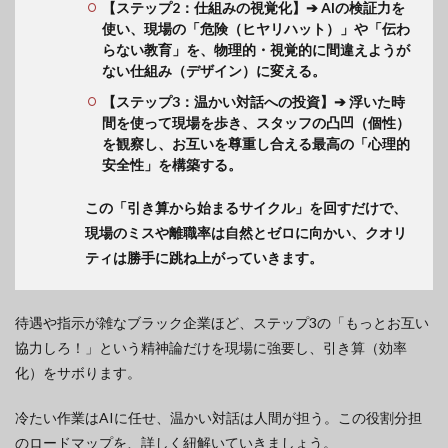
【ステップ2：仕組みの視覚化】➔ AIの検証力を
使い、現場の「危険（ヒヤリハット）」や「伝わ
らない教育」を、物理的・視覚的に間違えようが
ない仕組み（デザイン）に変える。
【ステップ3：温かい対話への投資】➔ 浮いた時
間を使って現場を歩き、スタッフの凸凹（個性）
を観察し、お互いを尊重し合える最高の「心理的
安全性」を構築する。
この「引き算から始まるサイクル」を回すだけで、
現場のミスや離職率は自然とゼロに向かい、クオリ
ティは勝手に跳ね上がっていきます。
待遇や指示が雑なブラック企業ほど、ステップ3の「もっとお互い
協力しろ！」という精神論だけを現場に強要し、引き算（効率
化）をサボります。
冷たい作業はAIに任せ、温かい対話は人間が担う。この役割分担
のロードマップを、詳しく紐解いていきましょう。