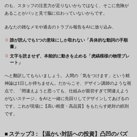
のも、スタッフの注意力が足りないからではなく、そこに危険が
あることがパッと見で脳に伝わっていないからです。
あなたの雑なメモや過去のトラブル報告をAIに放り込み、
誰が読んでも1つの意味にしか取れない「具体的な動詞の手順
書」
文字を読ませず、本能的に動きを止める「虎縞模様の物理プレ
ート」
へと翻訳してもらいましょう。 人間の「気をつけます」という精
神論は1日しか持ちません。だからこそ、デザイン講師のような視
点で、「間違えようと思っても、仕組みが親切すぎて間違えよう
がないステージ」をAIと一緒に先回りしてデザインしてあげるの
です。これが現場に【高い精度・高品質】をもたらす絶対の鉄則
です。
■ ステップ3：【温かい対話への投資】凸凹のパズ