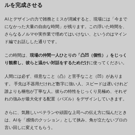
ルを完成させる
AIとデザインの力で雑務とミスが消滅すると、現場には「今まで
になかった大量の自由な時間」が残ります。この浮いた時間を、
さらなるノルマや実作業で埋めてはいけない、というのはマイン
ド編でお話しした通りです。
この時間は、
現場の仲間一人ひとりの「凸凹（個性）」をじっく
り観察し、彼らと温かい対話をするためだけ
に使ってください。
人間には必ず、得意なこと（凸）と苦手なこと（凹）がありま
す。 手先は不器用だけれど数字に強い人、スピードは遅いけれど
誰よりも梱包が丁寧な人。彼らの特性をじっくり見極め、それぞ
れの強みが最大化する配置（パズル）をデザインしていきます。
さらに、気難しいベテランや頑固な上司への伝え方に悩んだとき
は、AIを「感情のクッション」として挟み、角が立たないプロの
言い回しに変えてもらう。