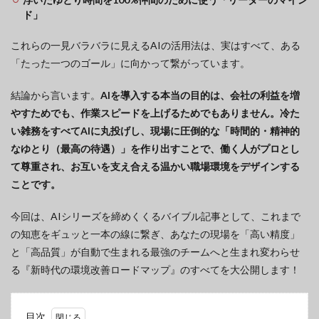
ド」
これらの一見バラバラに見えるAIの活用法は、実はすべて、ある
「たった一つのゴール」に向かって繋がっています。
結論から言います。
AIを導入する本当の目的は、会社の利益を増
やすためでも、作業スピードを上げるためでもありません。冷た
い雑務をすべてAIに丸投げし、現場に圧倒的な「時間的・精神的
なゆとり（最高の待遇）」を作り出すことで、働く人がプロとし
て尊重され、お互いを支え合える温かい職場環境をデザインする
ことです。
今回は、AIシリーズを締めくくるバイブル記事として、これまで
の知恵をギュッと一本の線に繋ぎ、あなたの現場を「高い精度」
と「高品質」が自動で生まれる最強のチームへと生まれ変わらせ
る『新時代の環境改善ロードマップ』のすべてを大公開します！
目次