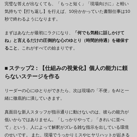
完璧な答えが出なくても、「もっと短く」「現場向けに」と軽い
気持ちで【打ち返し】を行えば、10分かかっていた書類仕事は10
秒で終わるようになります。
まずはあなたが最初にラクになり、
「何でも気軽に話しかけて
ね」と言えるだけの圧倒的な心のゆとり（時間的待遇）を確保す
ること
。これがすべての始まりです。
■ ステップ2：【仕組みの視覚化】個人の能力に頼
らないステージを作る
リーダーの心にゆとりができたら、次は現場の「不便」をAIと一
緒に徹底的に潰していきます。
真面目な新人スタッフが指示通りに動けないのは、彼らの能力が
低いからではありません。「しっかりやって」「きれいに並べ
て」という、人によって解釈がズレる雑な指示を出している環境
のせいです。 また、現場でうっかりミスやヒヤリハットが起きる