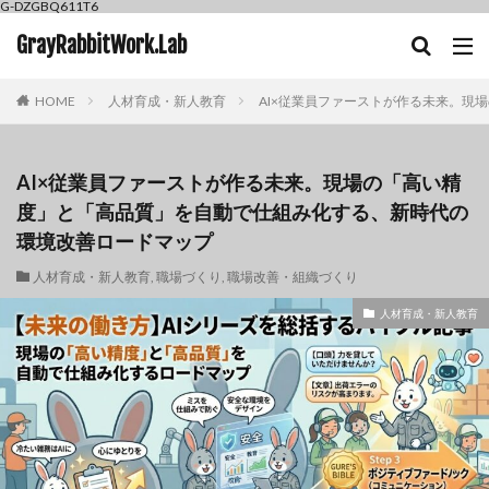
G-DZGBQ611T6
GrayRabbitWork.Lab
HOME
人材育成・新人教育
AI×従業員ファーストが作る未来。現
AI×従業員ファーストが作る未来。現場の「高い精
度」と「高品質」を自動で仕組み化する、新時代の
環境改善ロードマップ
人材育成・新人教育
,
職場づくり
,
職場改善・組織づくり
人材育成・新人教育