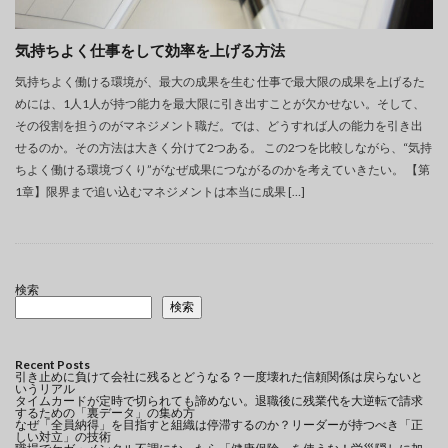
気持ちよく仕事をして効率を上げる方法
気持ちよく働ける環境が、最大の成果を生む 仕事で最大限の成果を上げるた
めには、1人1人が持つ能力を最大限に引き出すことが欠かせない。そして、
その役割を担うのがマネジメント職だ。では、どうすれば人の能力を引き出
せるのか。その方法は大きく分けて2つある。 この2つを比較しながら、“気持
ちよく働ける環境づくり”がなぜ成果につながるのかを考えていきたい。 【第
1章】限界まで追い込むマネジメントは本当に成果 […]
検索
検索
Recent Posts
引き止めに負けて会社に残るとどうなる？一度壊れた信頼関係は戻らないと
いうリアル
タイムカードが定時で切られても諦めない。退職後に残業代を大逆転で請求
するための「裏データ」の集め方
なぜ「全員納得」を目指すと組織は停滞するのか？リーダーが持つべき「正
しい対立」の技術