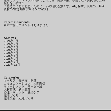
職場でケガ・メンタル不調になったら「健康保険」を使うな！労災隠しに加
担しない防衛策
「あそこにあると思ったのに！」の時間を無くす。AIと探す、現場の工具や
資材の“置き場所デザイン”の鉄則
Recent Comments
表示できるコメントはありません。
Archives
2026年8月
2026年7月
2026年6月
2026年5月
2026年4月
2026年3月
2026年2月
2026年1月
2025年12月
Categories
キャリア・働き方・制度
コミュニケーション・人間関係
マネージメント・リーダー論
人材育成・新人教育
心理・マウント・感情ケア
職場づくり
職場改善・組織づくり