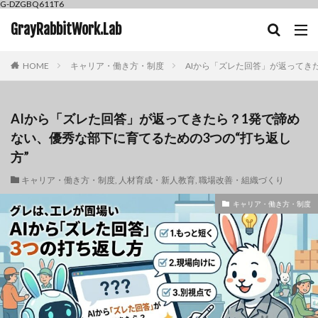
G-DZGBQ611T6
GrayRabbitWork.Lab
HOME
キャリア・働き方・制度
AIから「ズレた回答」が返ってき
AIから「ズレた回答」が返ってきたら？1発で諦め
ない、優秀な部下に育てるための3つの“打ち返し
方”
キャリア・働き方・制度
,
人材育成・新人教育
,
職場改善・組織づくり
キャリア・働き方・制度