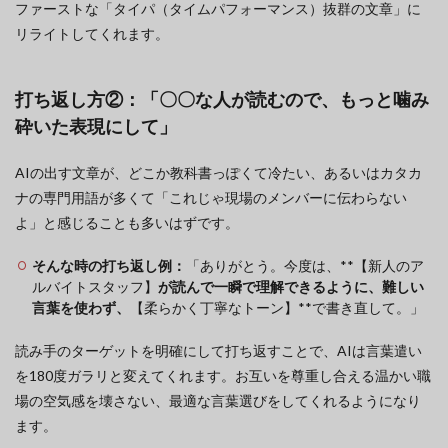
ファーストな「タイパ（タイムパフォーマンス）抜群の文章」に
リライトしてくれます。
打ち返し方②：「〇〇な人が読むので、もっと噛み
砕いた表現にして」
AIの出す文章が、どこか教科書っぽくて冷たい、あるいはカタカ
ナの専門用語が多くて「これじゃ現場のメンバーに伝わらない
よ」と感じることも多いはずです。
そんな時の打ち返し例：
「ありがとう。今度は、**【新人のア
ルバイトスタッフ】
が読んで一瞬で理解できるように、難しい
言葉を使わず、
【柔らかく丁寧なトーン】**で書き直して。」
読み手のターゲットを明確にして打ち返すことで、AIは言葉遣い
を180度ガラリと変えてくれます。お互いを尊重し合える温かい職
場の空気感を壊さない、最適な言葉選びをしてくれるようになり
ます。