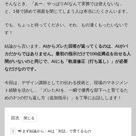
そんなとき、「あー、やっぱりAIなんて実務では使えないな」
と、1発で諦めて画面を閉じてしまう人は本当にたくさんいます。
でも、ちょっと待ってください。それ、もの凄くもったいないで
す！
結論から言います。
AIからズレた回答が返ってくるのは、AIがバ
カだからではありません。最初の指示だけで100点満点を出せる人
間がいないのと同じで、AIにも「軌道修正（打ち返し）」が必要
なだけなのです。
今回は、デザイン講師としての伝わる技術と、現場のマネジメン
ト経験を活かし、「ズレたAIを、一瞬で優秀な部下へと育てるた
めの3つの打ち返し方（追加指示）」を丁寧にお話しします！
目次
1
📢 まず結論から：AIは「対話」で育てるもの