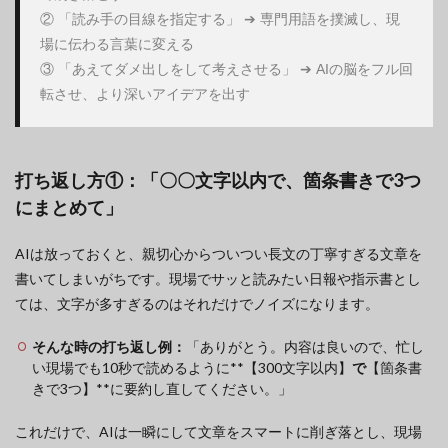
② 「読み手の目線を指定する」 ➔ 専門用語を撲滅し、現
場に伝わる言葉に変える

③ 「あえてダメ出しをして考えさせる」 ➔ AIの脳をフル回
打ち返し方①：「〇〇文字以内で、箇条書きで3つ
にまとめて」
AIは放っておくと、親切心からついつい長文の丁寧すぎる文章を
書いてしまいがちです。現場でサッと読みたい日報や指示書とし
ては、文字が多すぎるのはそれだけでノイズになります。
そんな時の打ち返し例：
「ありがとう。内容は良いので、忙し
い現場でも10秒で読めるように**【300文字以内】
で
【箇条書
きで3つ】**に要約し直してください。」
これだけで、AIは一瞬にして文章をスマートに削ぎ落とし、現場