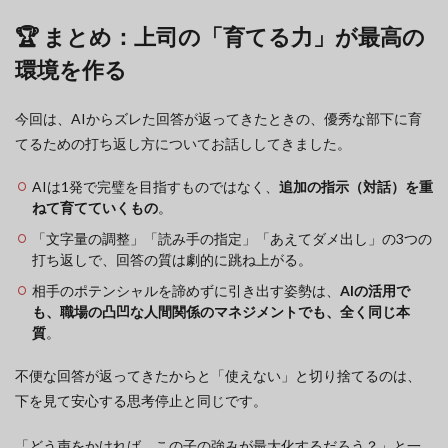
🏆 まとめ：上司の「育てる力」が最高の
環境を作る
今回は、AIからズレた回答が返ってきたときの、優秀な部下に育
てるための打ち返し方についてお話ししてきました。
AIは1発で完璧を目指すものではなく、
追加の指示（対話）を重
ねて育てていくもの
。
「文字量の調整」「読み手の指定」「あえてダメ出し」の3つの
打ち返しで、回答の質は劇的に跳ね上がる。
相手のポテンシャルを諦めずに引き出す姿勢は、
AIの活用で
も、職場の凸凹な人間関係のマネジメントでも、全く同じ本
質
。
不便な回答が返ってきたからと「使えない」と切り捨てるのは、
下を見て安心する思考停止と同じです。
「どう声をかければ、この子の強みが最大化するだろう？」と一