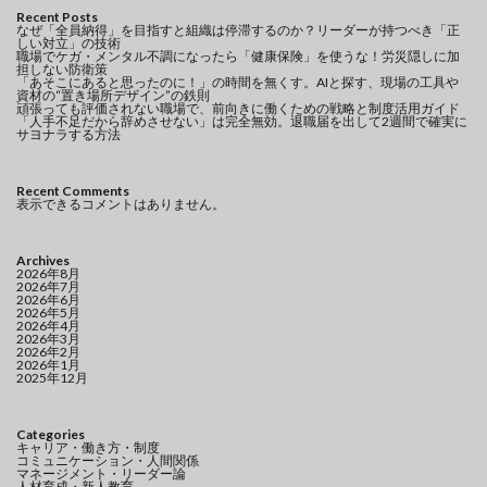
Recent Posts
なぜ「全員納得」を目指すと組織は停滞するのか？リーダーが持つべき「正
しい対立」の技術
職場でケガ・メンタル不調になったら「健康保険」を使うな！労災隠しに加
担しない防衛策
「あそこにあると思ったのに！」の時間を無くす。AIと探す、現場の工具や
資材の“置き場所デザイン”の鉄則
頑張っても評価されない職場で、前向きに働くための戦略と制度活用ガイド
「人手不足だから辞めさせない」は完全無効。退職届を出して2週間で確実に
サヨナラする方法
Recent Comments
表示できるコメントはありません。
Archives
2026年8月
2026年7月
2026年6月
2026年5月
2026年4月
2026年3月
2026年2月
2026年1月
2025年12月
Categories
キャリア・働き方・制度
コミュニケーション・人間関係
マネージメント・リーダー論
人材育成・新人教育