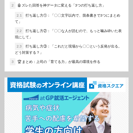
2
🤖 ズレた回答を神データに変える「3つの打ち返し方」
2.1
打ち返し方①：「〇〇文字以内で、箇条書きで3つにまとめ
て」
2.2
打ち返し方②：「〇〇な人が読むので、もっと噛み砕いた表
現にして」
2.3
打ち返し方③：「これだと現場から〇〇という反発が出る。
どう対策する？」
3
🏆 まとめ：上司の「育てる力」が最高の環境を作る