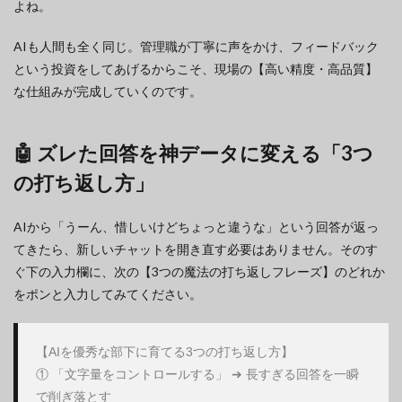
よね。
AIも人間も全く同じ。管理職が丁寧に声をかけ、フィードバック
という投資をしてあげるからこそ、現場の【高い精度・高品質】
な仕組みが完成していくのです。
🤖 ズレた回答を神データに変える「3つ
の打ち返し方」
AIから「うーん、惜しいけどちょっと違うな」という回答が返っ
てきたら、新しいチャットを開き直す必要はありません。そのす
ぐ下の入力欄に、次の【3つの魔法の打ち返しフレーズ】のどれか
をポンと入力してみてください。
【AIを優秀な部下に育てる3つの打ち返し方】

① 「文字量をコントロールする」 ➔ 長すぎる回答を一瞬
で削ぎ落とす
