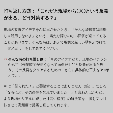
打ち返し方③：「これだと現場から〇〇という反発
が出る。どう対策する？」
現場の改善アイデアをAIに出させたとき、「そんな綺麗事は現場
じゃ通用しないよ」という、当たり障りのない回答が返ってくる
ことがあります。そんな時は、あえて現実の厳しい壁をぶつけて
「ダメ出し」をしてみてください。
そんな時の打ち返し例：
「そのアイデアだと、現場のベテラン
から**【作業時間が長くなって面倒だ】**と反発が出ると思
う。その反発をクリアするための、さらに具体的な工夫を3つ考
えて。」
AIは「怒られた！」と萎縮することはありません（笑）。むしろ
「なるほど、その条件を忘れていました！」と言わんばかりに、
より現場のリアルに即した【高い精度】の解決策を、脳をフル回
転させて高頻度で提案し直してくれます。