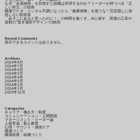
なぜ「全員納得」を目指すと組織は停滞するのか？リーダーが持つべき「正
しい対立」の技術
職場でケガ・メンタル不調になったら「健康保険」を使うな！労災隠しに加
担しない防衛策
「あそこにあると思ったのに！」の時間を無くす。AIと探す、現場の工具や
資材の“置き場所デザイン”の鉄則
Recent Comments
表示できるコメントはありません。
Archives
2026年8月
2026年7月
2026年6月
2026年5月
2026年4月
2026年3月
2026年2月
2026年1月
2025年12月
Categories
キャリア・働き方・制度
コミュニケーション・人間関係
マネージメント・リーダー論
人材育成・新人教育
心理・マウント・感情ケア
職場づくり
職場改善・組織づくり