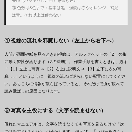
矢印（ハッキリした色）を書き込む

③ 色数は3色まで：基本は黒、強調は赤やオレンジ、補足
① 視線の流れを邪魔しない（左上から右下へ）
人間が画面や紙を見るときの視線は、アルファベットの「Z」の形
に動く習性があります（Zの法則）。 作業手順を書くときは、必ず
「【1】左上に写真 ➔ 【2】右上に説明文 ➔ 【3】左下に次の写
真……」というように、視線の流れに逆らわない配置にしてくださ
い。あちこちに情報が散らばっていると、それだけで脳が疲れて
読み飛ばしの原因になります。
② 写真を主役にする（文字を読ませない）
優れたマニュアルは、文字を読まなくても写真を見るだけで「次
に何をすればいいか」が分かります。 例えば、「レバーを引く」