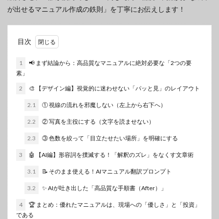
が出せるマニュアル作成の鉄則」を丁寧にお伝えします！
目次
1
📢 まず結論から：高品質なマニュアルに絶対必要な「2つの要
素」
2
🎨 【デザイン編】視覚的に迷わせない「パッと見」のレイアウト
2.1
① 視線の流れを邪魔しない（左上から右下へ）
2.2
② 写真を主役にする（文字を読ませない）
2.3
③ 色数を絞って「目立たせたい場所」を明確にする
3
🤖 【AI編】形容詞を撲滅する！「解釈のズレ」をなくす文章術
3.1
📝 そのまま使える！AIマニュアル翻訳プロンプト
3.2
✨ AIが吐き出した「高品質な手順書（After）」
4
🏆 まとめ：優れたマニュアルは、現場への「優しさ」と「投資」
である