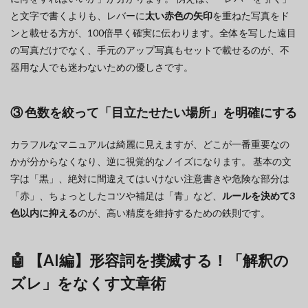
と文字で書くよりも、レバーに
太い赤色の矢印
を重ねた写真をド
ンと載せる方が、100倍早く確実に伝わります。全体を写した遠目
の写真だけでなく、手元のアップ写真もセットで載せるのが、不
器用な人でも迷わないための優しさです。
③ 色数を絞って「目立たせたい場所」を明確にする
カラフルなマニュアルは綺麗に見えますが、どこが一番重要なの
かが分からなくなり、逆に視覚的なノイズになります。 基本の文
字は「黒」、絶対に間違えてはいけない注意書きや危険な部分は
「赤」、ちょっとしたコツや補足は「青」など、
ルールを決めて3
色以内に抑える
のが、高い精度を維持するための鉄則です。
🤖 【AI編】形容詞を撲滅する！「解釈の
ズレ」をなくす文章術