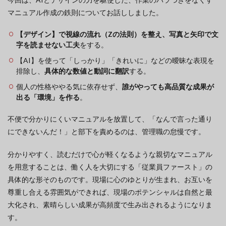
マニュアル作成の鉄則についてお話ししました。
【デザイン】で視線の流れ（Zの法則）を整え、写真と矢印で文
字を読ませない工夫
をする。
【AI】を使って「しっかり」「きれいに」などの曖昧な表現を
排除し、
具体的な数値と動詞に翻訳
する。
個人の性格ややる気に依存せず、
誰がやっても高品質な成果が
出る「環境」を作る
。
不便で分かりにくいマニュアルを放置して、「なんで言った通り
にできないんだ！」と部下を責めるのは、管理職の怠慢です。
分かりやすく、読むだけで心が軽くなるような親切なマニュアル
を用意することは、働く人を大切にする「従業員ファースト」の
具体的な形そのものです。現場に心のゆとりが生まれ、お互いを
尊重し合える雰囲気ができれば、現場のポテンシャルは自然と最
大化され、素晴らしい成果が高頻度で生み出されるようになりま
す。