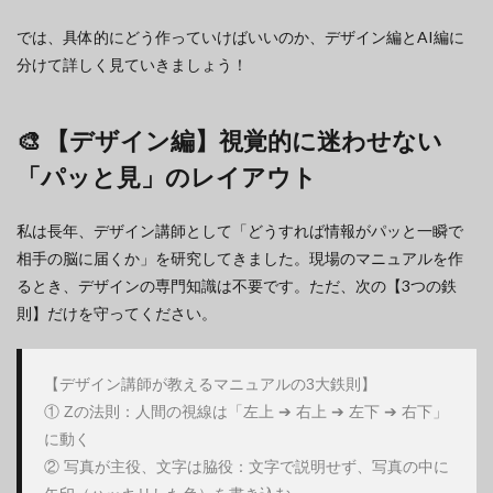
では、具体的にどう作っていけばいいのか、デザイン編とAI編に
分けて詳しく見ていきましょう！
🎨 【デザイン編】視覚的に迷わせない
「パッと見」のレイアウト
私は長年、デザイン講師として「どうすれば情報がパッと一瞬で
相手の脳に届くか」を研究してきました。現場のマニュアルを作
るとき、デザインの専門知識は不要です。ただ、次の【3つの鉄
則】だけを守ってください。
【デザイン講師が教えるマニュアルの3大鉄則】

① Zの法則：人間の視線は「左上 ➔ 右上 ➔ 左下 ➔ 右下」
に動く

② 写真が主役、文字は脇役：文字で説明せず、写真の中に