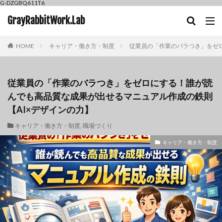
G-DZGBQ611T6
GrayRabbitWork.Lab
HOME
キャリア・働き方・制度
従業員の「作業のバラつき」をゼロ
従業員の「作業のバラつき」をゼロにする！誰が読
んでも高品質な成果が出せるマニュアル作成の鉄則
【AI×デザインの力】
キャリア・働き方・制度
,
職場づくり
キャリア・働き方・制度