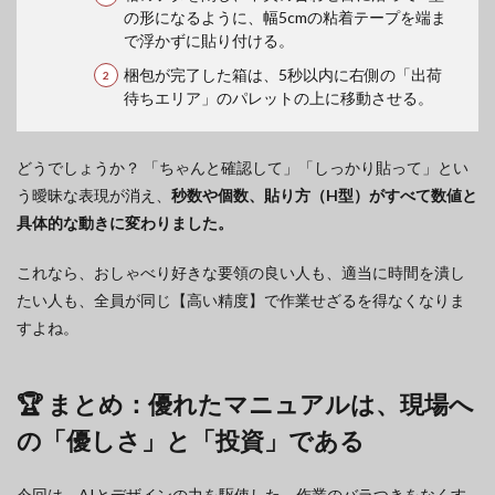
の形になるように、幅5cmの粘着テープを端ま
で浮かずに貼り付ける。
梱包が完了した箱は、5秒以内に右側の「出荷
待ちエリア」のパレットの上に移動させる。
どうでしょうか？ 「ちゃんと確認して」「しっかり貼って」とい
う曖昧な表現が消え、
秒数や個数、貼り方（H型）がすべて数値と
具体的な動きに変わりました。
これなら、おしゃべり好きな要領の良い人も、適当に時間を潰し
たい人も、全員が同じ【高い精度】で作業せざるを得なくなりま
すよね。
🏆 まとめ：優れたマニュアルは、現場へ
の「優しさ」と「投資」である
今回は、AIとデザインの力を駆使した、作業のバラつきをなくす