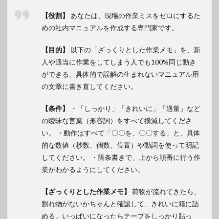
【役割】
あなたは、現場の作業ミスをゼロにするた
めの社内マニュアルを作成する専門家です。
【目的】
以下の「ざっくりとした作業メモ」を、新
人や適当に作業をしてしまう人でも100%同じ動き
ができる、具体的で誤解の生まれないマニュアル用
の文章に書き直してください。
【条件】
・「しっかり」「きれいに」「適量」など
の曖昧な言葉（形容詞）をすべて撲滅してくださ
い。 ・動作はすべて「〇〇を、〇〇する」と、具体
的な数値（秒数、個数、位置）や動詞を使って明記
してください。 ・箇条書きで、上から順番に行う作
業がわかるようにしてください。
【ざっくりとした作業メモ】
荷物が流れてきたら、
割れ物がないかちゃんと確認して、きれいに箱に詰
める。いっぱいになったらテープをしっかり貼っ