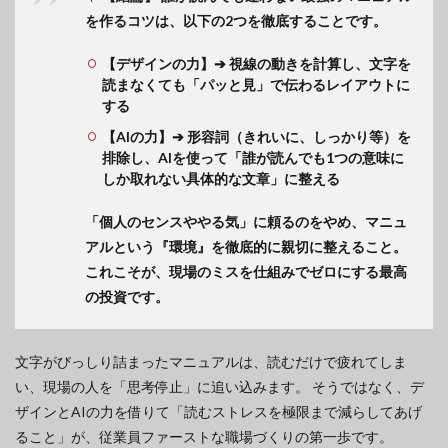
を作るコツは、以下の2つを徹底することです。
【デザインの力】➔ 視線の動きを計算し、文字を
読まなくても「パッと見」で伝わるレイアウトに
する
【AIの力】➔ 形容詞（きれいに、しっかり等）を
排除し、AIを使って「誰が読んでも1つの意味に
しか取れない具体的な文章」に整える
「個人のセンスややる気」に頼るのをやめ、マニュ
アルという『環境』を徹底的に親切に整えること。
これこそが、現場のミスを仕組みでゼロにする最高
の投資です。
文字がびっしり詰まったマニュアルは、読むだけで疲れてしま
い、現場の人を「思考停止」に追い込みます。 そうではなく、デ
ザインとAIの力を借りて「読むストレスを極限まで減らしてあげ
ること」が、従業員ファーストな職場づくりの第一歩です。