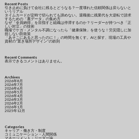
Recent Posts
引き止めに負けて会社に残るとどうなる？一度壊れた信頼関係は戻らないと
いうリアル
タイムカードが定時で切られても諦めない。退職後に残業代を大逆転で請求
するための「裏データ」の集め方
なぜ「全員納得」を目指すと組織は停滞するのか？リーダーが持つべき「正
しい対立」の技術
職場でケガ・メンタル不調になったら「健康保険」を使うな！労災隠しに加
担しない防衛策
「あそこにあると思ったのに！」の時間を無くす。AIと探す、現場の工具や
資材の“置き場所デザイン”の鉄則
Recent Comments
表示できるコメントはありません。
Archives
2026年8月
2026年7月
2026年6月
2026年5月
2026年4月
2026年3月
2026年2月
2026年1月
2025年12月
Categories
キャリア・働き方・制度
コミュニケーション・人間関係
マネージメント・リーダー論