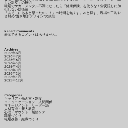
しい対立」の技術
職場でケガ・メンタル不調になったら「健康保険」を使うな！労災隠しに加
担しない防衛策
「あそこにあると思ったのに！」の時間を無くす。AIと探す、現場の工具や
資材の“置き場所デザイン”の鉄則
Recent Comments
表示できるコメントはありません。
Archives
2026年8月
2026年7月
2026年6月
2026年5月
2026年4月
2026年3月
2026年2月
2026年1月
2025年12月
Categories
キャリア・働き方・制度
コミュニケーション・人間関係
マネージメント・リーダー論
人材育成・新人教育
心理・マウント・感情ケア
職場づくり
職場改善・組織づくり