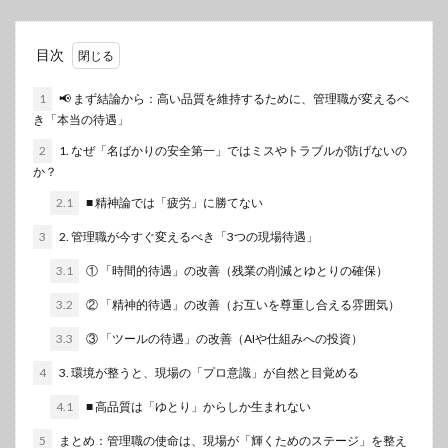
目次
1
📢 まず結論から：高い品質を維持するために、管理職が変えるべ
き「本当の待遇」
2
1. なぜ「名ばかりの安全第一」ではミスやトラブルが防げないの
か？
2.1
■ 精神論では「疲労」に勝てない
3
2. 管理職が今すぐ変えるべき「3つの現場待遇」
3.1
① 「時間的待遇」の改善（残業の削減とゆとりの確保）
3.2
② 「精神的待遇」の改善（お互いを尊重し合える雰囲気）
3.3
③ 「ツールの待遇」の改善（AIや仕組みへの投資）
4
3. 環境が整うと、現場の「プロ意識」が自然と目覚める
4.1
■ 高品質は「ゆとり」からしか生まれない
5
まとめ：管理職の使命は、現場が「輝くためのステージ」を整え