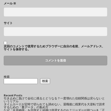
メール
※
サイト
次回のコメントで使用するためブラウザーに自分の名前、メールアドレス、
サイトを保存する。
検索
検索
Recent Posts
引き止めに負けて会社に残るとどうなる？一度壊れた信頼関係は戻らないと
いうリアル
タイムカードが定時で切られても諦めない。退職後に残業代を大逆転で請求
するための「裏データ」の集め方
なぜ「全員納得」を目指すと組織は停滞するのか？リーダーが持つべき「正