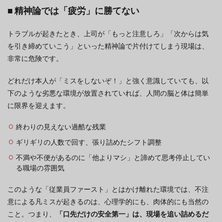
■ 精神論では「疲労」に勝てない
トラブルが起きたとき、上司が「もっと注意しろ」「次からは気
を引き締めていこう」といった精神論で片付けてしまう現場は、
非常に危険です。
どれだけ本人が「ミスをしないぞ！」と強く意識していても、以
下のような劣悪な環境が放置されていれば、人間の脳と体は簡単
に限界を迎えます。
終わりの見えない過酷な残業
ギリギリの人数で回す、張り詰めたシフト調整
不満や不便があるのに「他よりマシ」と諦めて思考停止してい
る職場の雰囲気
このような「従業員ファースト」とはかけ離れた環境では、不注
意による凡ミスが起きるのは、心理学的にも、肉体的にも当然の
こと。つまり、
「口先だけの安全第一」は、現場を追い詰めるだ