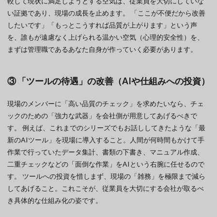
較して現状に満足しようとする空気は、従業員を大切にしていな
い証拠であり、現場の成長を止めます。 「ここが不便だから改善
したいです」「もっとこうすれば品質が上がります」という声
を、誰もが遠慮なく上げられる温かい空気（心理的安全性）を、
まずは管理職であるあなた自身が作っていく必要があります。
③ 「ツールの待遇」の改善（AIや仕組みへの投資）
現場のメンバーに「高い品質のチェック」を求めたいなら、チェ
ックのための「強力な武器」を会社側が用意してあげるべきで
す。 例えば、これまでのシリーズでもお話ししてきたような「最
新のAIツール」を現場に導入すること。人間が何時間もかけて手
作業で行っていたデータ集計、書類の下書き、マニュアル作成、
二重チェックなどの「面倒な作業」をAIという右腕に任せるので
す。 ツールへの投資を惜しまず、現場の「雑務」を極限まで減ら
してあげること。これこそが、従業員を大切にする会社が取るべ
き具体的な仕組み化の姿です。