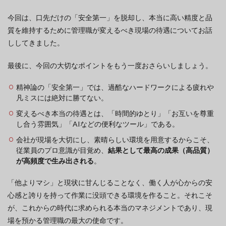
今回は、口先だけの「安全第一」を脱却し、本当に高い精度と品
質を維持するために管理職が変えるべき現場の待遇についてお話
ししてきました。
最後に、今回の大切なポイントをもう一度おさらいしましょう。
精神論の「安全第一」では、過酷なハードワークによる疲れや
凡ミスには絶対に勝てない。
変えるべき本当の待遇とは、「時間的ゆとり」「お互いを尊重
し合う雰囲気」「AIなどの便利なツール」である。
会社が現場を大切にし、素晴らしい環境を用意するからこそ、
従業員のプロ意識が目覚め、
結果として最高の成果（高品質）
が高頻度で生み出される
。
「他よりマシ」と現状に甘んじることなく、働く人が心からの安
心感と誇りを持って作業に没頭できる環境を作ること。それこそ
が、これからの時代に求められる本当のマネジメントであり、現
場を預かる管理職の最大の使命です。