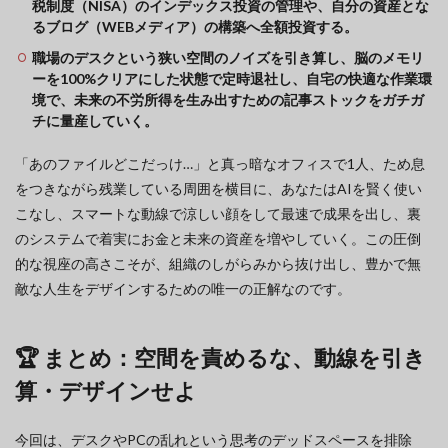
税制度（NISA）のインデックス投資の管理や、自分の資産とな
るブログ（WEBメディア）の構築へ全額投資する。
職場のデスクという狭い空間のノイズを引き算し、脳のメモリ
ーを100%クリアにした状態で定時退社し、自宅の快適な作業環
境で、未来の不労所得を生み出すための記事ストックをガチガ
チに量産していく。
「あのファイルどこだっけ…」と真っ暗なオフィスで1人、ため息
をつきながら残業している周囲を横目に、あなたはAIを賢く使い
こなし、スマートな動線で涼しい顔をして最速で成果を出し、裏
のシステムで着実にお金と未来の資産を増やしていく。この圧倒
的な視座の高さこそが、組織のしがらみから抜け出し、豊かで無
敵な人生をデザインするための唯一の正解なのです。
🏆 まとめ：空間を責めるな、動線を引き
算・デザインせよ
今回は、デスクやPCの乱れという思考のデッドスペースを排除