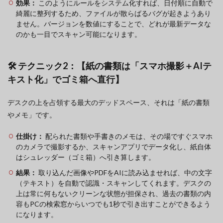
効果：
このようにルールをシステム化すれば、日付順に自動で
綺麗に整列するため、ファイルが散らばるバグが起きようあり
ません。バージョンを数値にすることで、どれが最新データな
のかも一目でスキャン可能になります。
🛠️ テクニック2：【紙の書類は「スマホ撮影＋AIテ
キスト化」でゴミ箱へ直行】
デスクの上を占領する最大のデッドスペース、それは「紙の書類
やメモ」です。
仕掛け：
配られた書類や手書きのメモは、その場ですぐスマホ
のカメラで撮影するか、スキャンアプリでデータ化し、紙自体
はシュレッダー（ゴミ箱）へ引き算します。
結果：
取り込んだ画像やPDFをAIに読み込ませれば、中の文字
（テキスト）を自動で認識・スキャンしてくれます。デスクの
上は常に何もないクリーンな状態が担保され、過去の書類の内
容もPCの検索窓からいつでも1秒で引き出すことができるよう
になります。