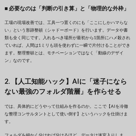
■ 必要なのは「判断の引き算」と「物理的な外枠」
工場の現場改善では、工具一つ置くのにも「ここにしかハマらな
い」という形跡整頓（シャドーボード）を行います。データや書
類も全く同じです。入れるべき場所が最初から1箇所にハメ殺され
ていれば、人間は1ミリも頭を使わずに一瞬で片付けることができ
ます。整理整頓とは、モチベーションではなく「動線のデザイ
ン」なのです。
2. 【人工知能ハック】AIに「迷子になら
ない最強のフォルダ階層」を作らせる
では、具体的にどうやって仕組みを作るのか。ここで【AIを冷徹
な整理コンサルタントとして使い倒す】というハックを仕掛けま
す。
フォルダを細かく分ければ分けるほど、データは迷宮入りしま