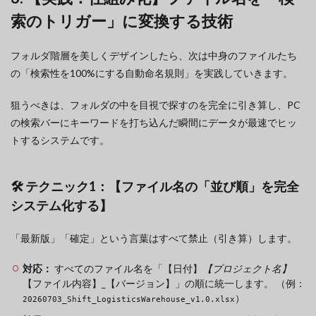
索のトリガー」に変換する技術
フォルダ階層を美しくデザインしたら、次は中身のファイルたち
の「検索性を100%にする自動命名規則」を実践していきます。
狙うべきは、フォルダの中を目視で探すのを完全に引き算し、PC
の検索バーにキーワードを打ち込んだ瞬間にデータが最速でヒッ
トするシステムです。
🛠️ テクニック1：【ファイル名の「並び順」を完全
システム化する】
「最新版」「確定」という言葉はすべて禁止（引き算）します。
対応：
すべてのファイル名を「【日付】
【プロジェクト名】
【ファイル内容】_【バージョン】」の順に統一します。 （例：
）
20260703_Shift_LogisticsWarehouse_v1.0.xlsx