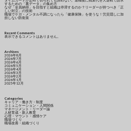
タイムカードが定時で切られても諦めない。退職後に残業代を大逆転で請求
するための「裏データ」の集め方
なぜ「全員納得」を目指すと組織は停滞するのか？リーダーが持つべき「正
しい対立」の技術
職場でケガ・メンタル不調になったら「健康保険」を使うな！労災隠しに加
担しない防衛策
Recent Comments
表示できるコメントはありません。
Archives
2026年8月
2026年7月
2026年6月
2026年5月
2026年4月
2026年3月
2026年2月
2026年1月
2025年12月
Categories
キャリア・働き方・制度
コミュニケーション・人間関係
マネージメント・リーダー論
人材育成・新人教育
心理・マウント・感情ケア
職場づくり
職場改善・組織づくり