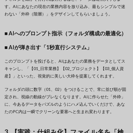
す。AIにあなたの現在の業務内容を放り込み、最もシンプルで迷
わない「外枠（階層）」をデザインしてもらいましょう。
■ AIへのプロンプト指示（フォルダ構成の最適化）
■ AIが弾き出す「1秒直行システム」
このプロンプトを投げると、AIはあなたの業務をデータとしてス
キャンし、「【01_日常業務】【02_プロジェクト】【03_個人資
産】」といった、視覚的に美しい大枠を提案してくれます。
フォルダの頭に数字（01、02）をつけることで、常に並び順が固
定され、視線の動線がブレなくなります。AIに作らせた「外枠」
に、今あるデータをパズルのようにハメ込んでいくだけで、あな
たのPC内は一瞬でクリーンな要塞へと生まれ変わります。
3. 【実践：仕組み化】ファイル名を「検