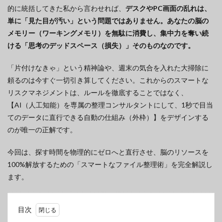
的に統括してきた私から言わせれば、
デスクやPC画面の乱れは、
単に「見た目が汚い」という問題ではありません。あなたの脳の
メモリー（ワーキングメモリ）を無駄に消費し、集中力を奪い続
ける「思考のデッドスペース（損失）」そのものなのです。
「片付けなきゃ」という精神論や、週末の気合を入れた大掃除に
頼るのは今すぐ一切引き算してください。これからのスマートな
リスクマネジメントは、ルールを徹底することではなく、
【AI（人工知能）を専属の整理コンサルタントにして、1秒で目当
てのデータに直行できる自動の仕組み（外枠）】をデザインする
のが唯一の正解です。
今回は、探す時間を物理的にゼロへと直行させ、脳のリソースを
100%解放するための「スマートなファイル整理術」を完全解説し
ます。
目次