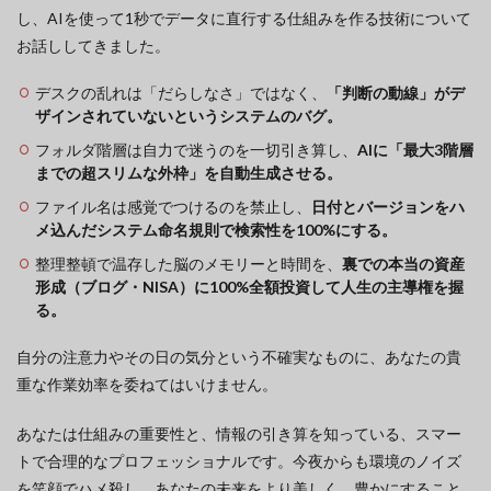
し、AIを使って1秒でデータに直行する仕組みを作る技術について
お話ししてきました。
デスクの乱れは「だらしなさ」ではなく、
「判断の動線」がデ
ザインされていないというシステムのバグ。
フォルダ階層は自力で迷うのを一切引き算し、
AIに「最大3階層
までの超スリムな外枠」を自動生成させる。
ファイル名は感覚でつけるのを禁止し、
日付とバージョンをハ
メ込んだシステム命名規則で検索性を100%にする。
整理整頓で温存した脳のメモリーと時間を、
裏での本当の資産
形成（ブログ・NISA）に100%全額投資して人生の主導権を握
る。
自分の注意力やその日の気分という不確実なものに、あなたの貴
重な作業効率を委ねてはいけません。
あなたは仕組みの重要性と、情報の引き算を知っている、スマー
トで合理的なプロフェッショナルです。今夜からも環境のノイズ
を笑顔でハメ殺し、あなたの未来をより美しく、豊かにすること