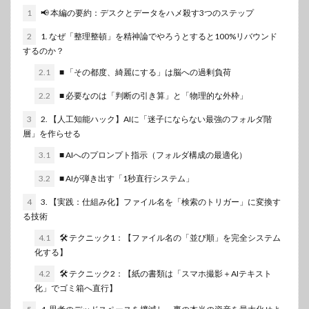
1
📢 本編の要約：デスクとデータをハメ殺す3つのステップ
2
1. なぜ「整理整頓」を精神論でやろうとすると100%リバウンド
するのか？
2.1
■ 「その都度、綺麗にする」は脳への過剰負荷
2.2
■ 必要なのは「判断の引き算」と「物理的な外枠」
3
2. 【人工知能ハック】AIに「迷子にならない最強のフォルダ階
層」を作らせる
3.1
■ AIへのプロンプト指示（フォルダ構成の最適化）
3.2
■ AIが弾き出す「1秒直行システム」
4
3. 【実践：仕組み化】ファイル名を「検索のトリガー」に変換す
る技術
4.1
🛠️ テクニック1：【ファイル名の「並び順」を完全システム
化する】
4.2
🛠️ テクニック2：【紙の書類は「スマホ撮影＋AIテキスト
化」でゴミ箱へ直行】