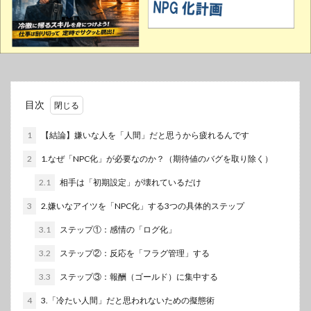
目次
1
【結論】嫌いな人を「人間」だと思うから疲れるんです
2
1.なぜ「NPC化」が必要なのか？（期待値のバグを取り除く）
2.1
相手は「初期設定」が壊れているだけ
3
2.嫌いなアイツを「NPC化」する3つの具体的ステップ
3.1
ステップ①：感情の「ログ化」
3.2
ステップ②：反応を「フラグ管理」する
3.3
ステップ③：報酬（ゴールド）に集中する
4
3.「冷たい人間」だと思われないための擬態術