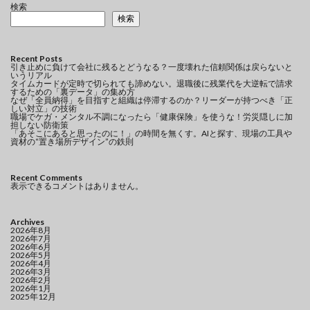
検索
検索
Recent Posts
引き止めに負けて会社に残るとどうなる？一度壊れた信頼関係は戻らないと
いうリアル
タイムカードが定時で切られても諦めない。退職後に残業代を大逆転で請求
するための「裏データ」の集め方
なぜ「全員納得」を目指すと組織は停滞するのか？リーダーが持つべき「正
しい対立」の技術
職場でケガ・メンタル不調になったら「健康保険」を使うな！労災隠しに加
担しない防衛策
「あそこにあると思ったのに！」の時間を無くす。AIと探す、現場の工具や
資材の“置き場所デザイン”の鉄則
Recent Comments
表示できるコメントはありません。
Archives
2026年8月
2026年7月
2026年6月
2026年5月
2026年4月
2026年3月
2026年2月
2026年1月
2025年12月