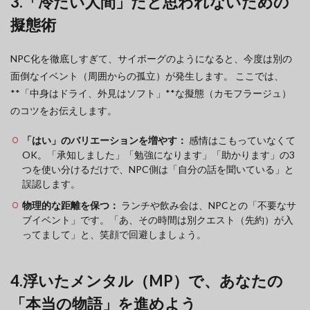
3.「冷たい人間」だと思われないための
擬態術
NPC化を徹底しすぎて、サイボーグのようになると、今度は別の
面倒なイベント（周囲からの孤立）が発生します。 ここでは、
**「中身はドライ、外見はソフト」**な擬態（カモフラージュ）
のコツをお伝えします。
「はい」のバリエーションを増やす：
感情はこもっていなくて
OK。「承知しました」「勉強になります」「助かります」の3
つを使い分けるだけで、NPC側は「自分の話を聞いている」と
誤認します。
物理的な距離を保つ：
ランチや飲み会は、NPCとの「不要なサ
ブイベント」です。「あ、その時間は別クエスト（先約）が入
ってまして」と、笑顔で回避しましょう。
4.浮いたメンタル（MP）で、あなたの
「本当の物語」を進めよう