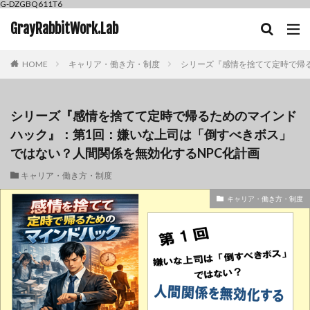
G-DZGBQ611T6
GrayRabbitWork.Lab
HOME
キャリア・働き方・制度
シリーズ『感情を捨てて定時で帰
シリーズ『感情を捨てて定時で帰るためのマインド
ハック』：第1回：嫌いな上司は「倒すべきボス」
ではない？人間関係を無効化するNPC化計画
キャリア・働き方・制度
キャリア・働き方・制度