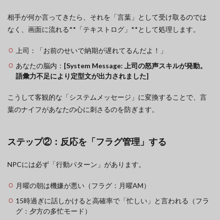
相手が何か言ってきたら、それを「言葉」として受け取るのでは
なく、画面に流れる**「テキストログ」**として処理します。
上司：「お前のせいで納期が遅れてるんだよ！」
あなたの脳内：
[System Message: 上司の怒声スキルが発動。
語彙力不足により定型文が出力されました]
こうして客観的な「システムメッセージ」に変換することで、言
葉のナイフがあなたの心に刺さるのを防ぎます。
ステップ②：反応を「フラグ管理」する
NPCには必ず「行動パターン」があります。
月曜の朝は機嫌が悪い（フラグ：月曜AM）
15時過ぎに話しかけると高確率で「忙しい」と言われる（フラ
グ：夕方の多忙モード）