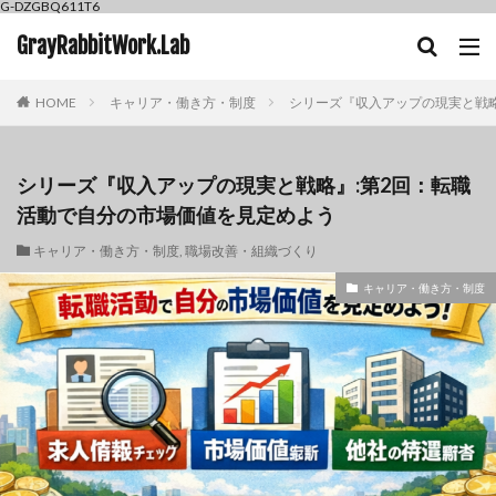
G-DZGBQ611T6
GrayRabbitWork.Lab
HOME
キャリア・働き方・制度
シリーズ『収入アップの現実と戦略
シリーズ『収入アップの現実と戦略』:第2回：転職
活動で自分の市場価値を見定めよう
キャリア・働き方・制度
,
職場改善・組織づくり
キャリア・働き方・制度