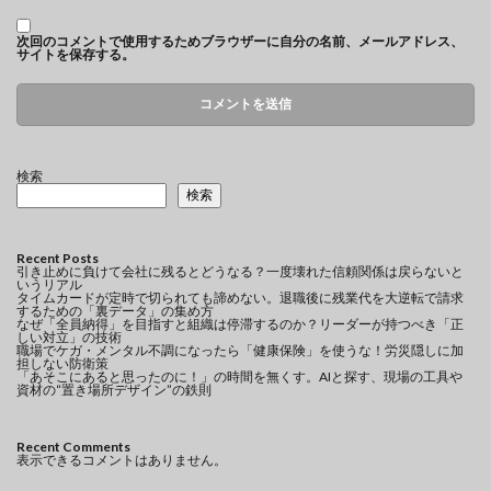
次回のコメントで使用するためブラウザーに自分の名前、メールアドレス、
サイトを保存する。
検索
検索
Recent Posts
引き止めに負けて会社に残るとどうなる？一度壊れた信頼関係は戻らないと
いうリアル
タイムカードが定時で切られても諦めない。退職後に残業代を大逆転で請求
するための「裏データ」の集め方
なぜ「全員納得」を目指すと組織は停滞するのか？リーダーが持つべき「正
しい対立」の技術
職場でケガ・メンタル不調になったら「健康保険」を使うな！労災隠しに加
担しない防衛策
「あそこにあると思ったのに！」の時間を無くす。AIと探す、現場の工具や
資材の“置き場所デザイン”の鉄則
Recent Comments
表示できるコメントはありません。