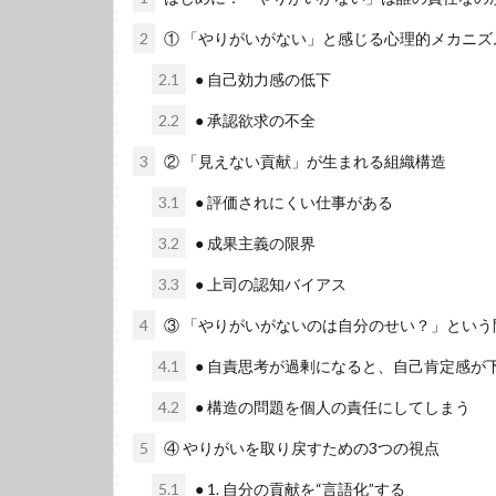
2
① 「やりがいがない」と感じる心理的メカニズ
2.1
● 自己効力感の低下
2.2
● 承認欲求の不全
3
② 「見えない貢献」が生まれる組織構造
3.1
● 評価されにくい仕事がある
3.2
● 成果主義の限界
3.3
● 上司の認知バイアス
4
③ 「やりがいがないのは自分のせい？」という
4.1
● 自責思考が過剰になると、自己肯定感が
4.2
● 構造の問題を個人の責任にしてしまう
5
④ やりがいを取り戻すための3つの視点
5.1
● 1. 自分の貢献を“言語化”する