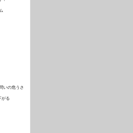
ム
問いの危うさ
下がる