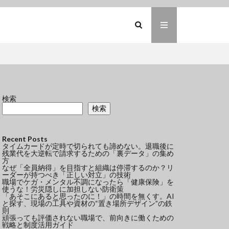
検索
検索
Recent Posts
タイムカードが定時で切られても諦めない。退職後に
残業代を大逆転で請求するための「裏データ」の集め
方
なぜ「全員納得」を目指すと組織は停滞するのか？リ
ーダーが持つべき「正しい対立」の技術
職場でケガ・メンタル不調になったら「健康保険」を
使うな！労災隠しに加担しない防衛策
「あそこにあると思ったのに！」の時間を無くす。AI
と探す、現場の工具や資材の“置き場所デザイン”の鉄
則
頑張っても評価されない職場で、前向きに働くための
戦略と制度活用ガイド