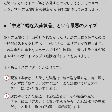
勘違い」というトラブルが多発するのでしょうか。そのメカニズ
ムを、20年の現場監督の視点から冷静に解体してみましょう。
■ 「中途半端な入荷製品」という最悪のノイズ
多くの現場には、出荷しきれなかったり、次の工程を待つために
一時的にストックしておく「残（ざん）エリア」が存在します。
これは非常に重要なスペースですが、同時に「最もトラブルが起
きやすいハザードマップ（危険地帯）」でもあります。
よくあるミスのパターンがこれです。
配置担当者が、入荷した製品（中途半端な量）を、特に深く
考えずに「残エリアのすぐ近く（または空いているスペー
ス）」にポンと置いてしまう。
次にやってきた積込・作業担当者が、その製品を見て、
「あ、残エリアの近くに置いてあるから、これは残りの在庫
だな」と勝手に脳内で勘違い（誤認識）する。