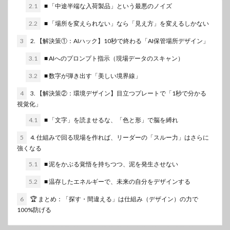
2.1
■ 「中途半端な入荷製品」という最悪のノイズ
2.2
■ 「場所を変えられない」なら「見え方」を変えるしかない
3
2. 【解決策①：AIハック】10秒で終わる「AI保管場所デザイン」
3.1
■ AIへのプロンプト指示（現場データのスキャン）
3.2
■ 数字が弾き出す「美しい境界線」
4
3. 【解決策②：環境デザイン】目立つプレートで「1秒で分かる
視覚化」
4.1
■ 「文字」を読ませるな、「色と形」で脳を縛れ
5
4. 仕組みで回る現場を作れば、リーダーの「スルー力」はさらに
強くなる
5.1
■ 泥をかぶる覚悟を持ちつつ、泥を発生させない
5.2
■ 温存したエネルギーで、未来の自分をデザインする
6
🏆 まとめ：「探す・間違える」は仕組み（デザイン）の力で
100%防げる