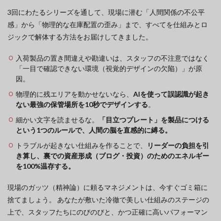
3回にわたるシリーズを通して、現場に潜む「人間関係の不公平
感」から「物理的な在庫配置の歪み」まで、すべてを仕組みとロ
ジックで解体する方法をお届けしてきました。
入荷製品の置き間違えや勘違いは、スタッフの不注意ではなく
「一目で確認できない環境（視覚的デザインの欠陥）」が原
因。
物理的に残エリアを動かせないなら、
AIを使って誤認識が起き
ない最強の保管場所を10秒でデザインする
。
細かい文字を読ませるな。
「目立つプレート」を製品につける
という1つのルールで、人間の脳を直感的に縛る。
トラブルが起きない仕組みを作ることで、
リーダーの負担を引
き算し、裏での資産形成（ブログ・投資）のためのエネルギー
を100%温存する。
現場のガッツ（精神論）に頼るマネジメントは、今すぐゴミ箱に
捨てましょう。 あなたが敷いた冷徹で美しい仕組みのステージの
上で、スタッフたちにのびのびと、かつ正確に高いパフォーマン