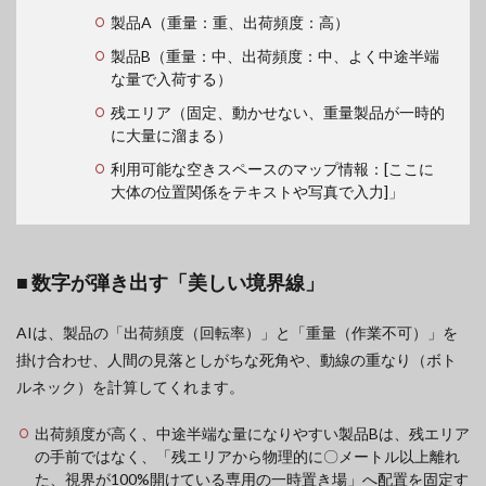
製品A（重量：重、出荷頻度：高）
製品B（重量：中、出荷頻度：中、よく中途半端
な量で入荷する）
残エリア（固定、動かせない、重量製品が一時的
に大量に溜まる）
利用可能な空きスペースのマップ情報：[ここに
大体の位置関係をテキストや写真で入力]」
■ 数字が弾き出す「美しい境界線」
AIは、製品の「出荷頻度（回転率）」と「重量（作業不可）」を
掛け合わせ、人間の見落としがちな死角や、動線の重なり（ボト
ルネック）を計算してくれます。
出荷頻度が高く、中途半端な量になりやすい製品Bは、残エリア
の手前ではなく、「残エリアから物理的に〇メートル以上離れ
た、視界が100%開けている専用の一時置き場」へ配置を固定す