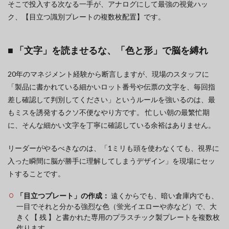
そこで投入する次なる一手が、アナログにして最強の視覚ハッ
ク、【目立つ識別プレートの複数枚配置】です。
■ 「文字」を読ませるな、「色と形」で脳を縛れ
20年のマネジメント経験から断言しますが、現場のスタッフに
「製品に書かれている細かいロット番号や伝票の文字を、毎回指
差し確認して判別してください」というルールを強いるのは、最
もミスを誘発するクソ不便なやり方です。 忙しい朝の最繁忙期
に、そんな細かい文字を丁寧に確認している余裕はありません。
リーダーがやるべきなのは、「1ミリも頭を使わなくても、視界に
入った瞬間に脳が勝手に理解してしまうデザイン」を現場にセッ
トすることです。
「目立つプレート」の作成：
遠くからでも、暗い倉庫内でも、
一目でそれと分かる強烈な色（蛍光イエローや赤など）で、大
きく【 残 】と書かれた専用のプラスチック製プレートを複数枚
作ります。