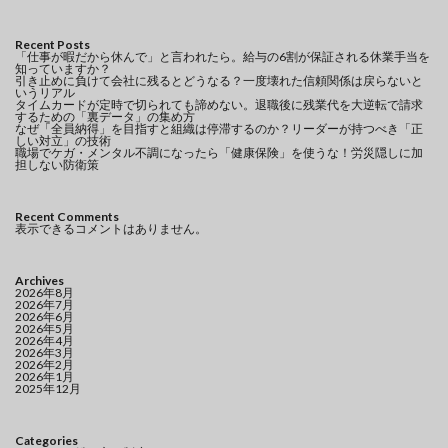
Recent Posts
「仕事が暇だから休んで」と言われたら。給与の6割が保証される休業手当を
知っていますか？
引き止めに負けて会社に残るとどうなる？一度壊れた信頼関係は戻らないと
いうリアル
タイムカードが定時で切られても諦めない。退職後に残業代を大逆転で請求
するための「裏データ」の集め方
なぜ「全員納得」を目指すと組織は停滞するのか？リーダーが持つべき「正
しい対立」の技術
職場でケガ・メンタル不調になったら「健康保険」を使うな！労災隠しに加
担しない防衛策
Recent Comments
表示できるコメントはありません。
Archives
2026年8月
2026年7月
2026年6月
2026年5月
2026年4月
2026年3月
2026年2月
2026年1月
2025年12月
Categories