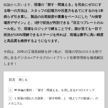
結論から言います。
現場の「探す・間違える」を完全にゼロにす
る唯一の方法は、スタッフの記憶力や注意力をあてにするのを1本
残らず引き算し、製品の出荷頻度や重量をベースにした『AI保管
場所デザイン』と、1秒で状況が判別できる『目立つプレートのル
ール化』で、現場をロジックで縛ることです。誰が見ても一目で
状況が100%理解できるステージを作れば、現場は勝手に高い精度
と高品質を維持するようになります。
今回は、20年の工場長経験を持つ私が、現場の空白のロスを秒で
消し去るデジタル×アナログのハイブリッド在庫管理術を徹底解説
します！
目次
1
📢 本編の要約：「探す・間違える」を消し去る3つのステップ
2
1. 現場の隠れた大損害：「探す時間」と「残エリアの勘違い」の
メカニズム