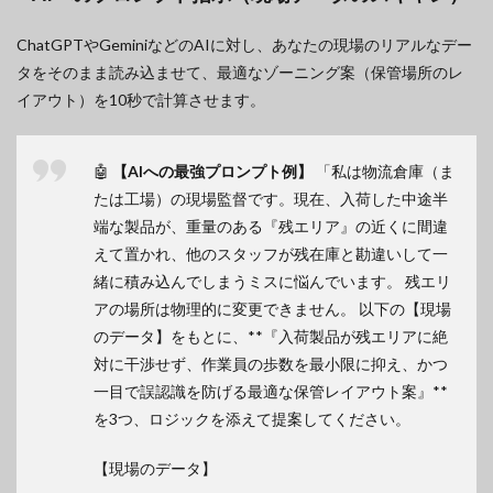
ChatGPTやGeminiなどのAIに対し、あなたの現場のリアルなデー
タをそのまま読み込ませて、最適なゾーニング案（保管場所のレ
イアウト）を10秒で計算させます。
🤖
【AIへの最強プロンプト例】
「私は物流倉庫（ま
たは工場）の現場監督です。現在、入荷した中途半
端な製品が、重量のある『残エリア』の近くに間違
えて置かれ、他のスタッフが残在庫と勘違いして一
緒に積み込んでしまうミスに悩んでいます。 残エリ
アの場所は物理的に変更できません。 以下の【現場
のデータ】をもとに、**『入荷製品が残エリアに絶
対に干渉せず、作業員の歩数を最小限に抑え、かつ
一目で誤認識を防げる最適な保管レイアウト案』**
を3つ、ロジックを添えて提案してください。
【現場のデータ】