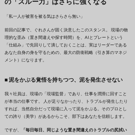
の「スルー力」はさらに強くなる
「私一人が被害を被る気はさらさら無い」
前回の記事で、ぐれさんが固く決意したこのスタンス。 現場の物
理的な歪み（置き間違えや探す時間）を、AIとプレートという
「仕組み」で先回りして潰しておくことは、実はリーダーである
あなた自身の身を守るための、最大の防衛戦略（引き算のマネジ
メント）になります。
■ 泥をかぶる覚悟を持ちつつ、泥を発生させない
我々社員は、現場の「現場監督」であり、仕事を潤滑に回すこと
が本当の仕事です。 人が足りなかったり、トラブルが発生したり
すれば、当然自分だって現場に入って泥をかぶる。そのプロとし
ての誇り（美学）があるからこそ、部下はあなたを信頼します。
ですが、
「毎日毎日、同じような置き間違えのトラブルの尻拭い