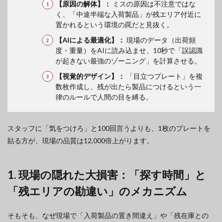
【原因の解体】：
ミスの原因は不注意ではな
く、「中途半端な入荷製品」が残エリア付近に
置かれるという環境の罠だと見抜く。
【AIによる最適化】：
現場のデータ（出荷頻
度・重量）をAIに読み込ませ、10秒で「誤認識
が起きない最強のゾーニング」を計算させる。
【視覚的デザイン】：
「目立つプレート」を複
数枚作成し、残が出たら製品につけるという一
律のルールで人間の目を縛る。
スタッフに「気をつけろ」と100回言うよりも、1枚のプレートを
貼る方が、現場の品質は12,000倍上がります。
1. 現場の隠れた大損害：「探す時間」と
「残エリアの勘違い」のメカニズム
そもそも、なぜ現場で「入荷製品の置き間違え」や「残在庫との