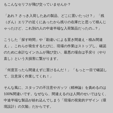
もこんなセリフが飛び交っていませんか？
「あれ？ さっき入荷したあの製品、どこに置いたっけ？」 「残
（ざん）エリアの近くにあったから残りの在庫だと思って積んじ
ゃったけど、これ別の人の中途半端な入荷製品だったの…？」
こうした「探す時間」や「勘違いによる置き間違え・積み間違
え」。これらが発生するたびに、現場の作業はストップし、確認
のために余計なインカムが飛び交い、最悪の場合は手戻り（やり
直し）という大損害に繋がります。
「何度言ったら間違えずに置けるんだ！」 「もっと一目で確認し
て、注意深く作業してくれ！」
そんな風に、スタッフの不注意やガッツ（精神論）を責めるのは
100%間違いです。なぜなら、間違えるのは人間のせいではなく、
中途半端な製品が紛れ込んでしまう「現場の視覚的デザイン（環
境設計）の欠陥」だからです。